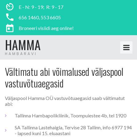
E - N: 9 - 19; R: 9 - 17
656 1460, 553 6605
Broneeri visiidi aeg online!
HAMMA
HAMBARAVI
Vältimatu abi võimalused väljaspool
vastuvõtuaegasid
Väljaspool Hamma OÜ vastuvõtuaegasid saab vältimatut
abi:
Tallinna Hambapolikliinik, Toompuiestee 4b, tel 1920
SA Tallinna Lastehaigla, Tervise 28 Tallinn, info 6977 194
- lapsed kuni 15. eluaastani