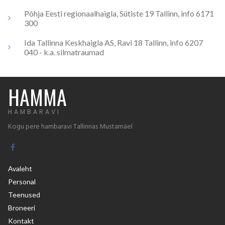
Põhja Eesti regionaalhaigla, Sütiste 19 Tallinn, info 6171
300
Ida Tallinna Keskhaigla AS, Ravi 18 Tallinn, info 6207
040 - k.a. silmatraumad
HAMMA
HAMBARAVI
Kogu pere hambaravi Tallinnas Mustamäel

Avaleht
Personal
Teenused
Broneeri
Kontakt